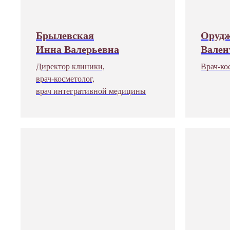
Брылевская
Орудж
Инна Валерьевна
Вален
Директор клиники,
Врач-ко
врач-косметолог,
врач интегративной медицины