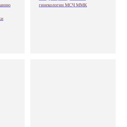
ванию
гинекологии МСЧ ММК
ки