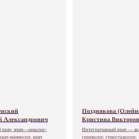
евский
Позднякова (Олейн
й Александрович
Кристина Викторо
 врач, врач—онколог-
Интегративный врач — ак
 врач-маммолог, врач
гинеколог, гемостазиолог,