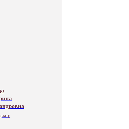
ца
рина
андровна
диатр