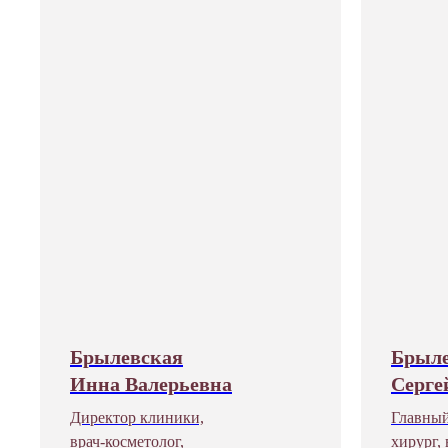
Брылевская
Брыл
Инна Валерьевна
Серге
Директор клиники,
Главный
врач-косметолог,
хирург,