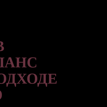
В
ЛАНС
ОДХОДЕ
Ю