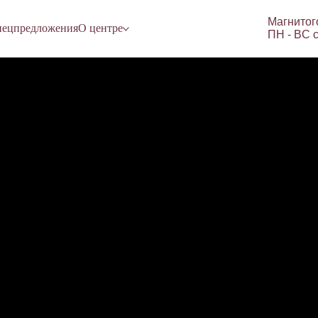
Магнитог
ецпредложения
О центре
ПН - ВC с