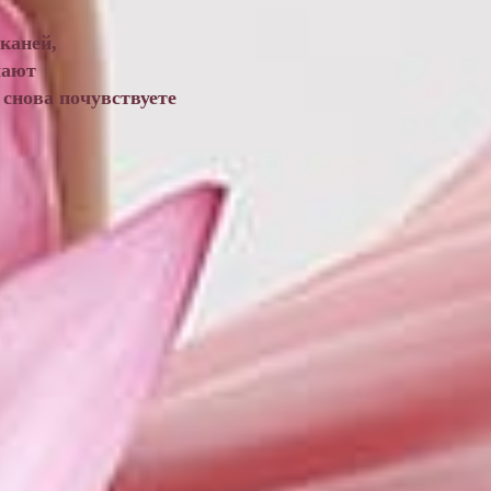
каней,
шают
снова почувствуете