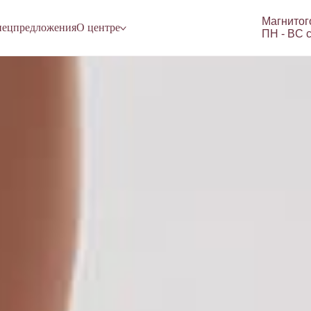
Магнитог
ецпредложения
О центре
ПН - ВC с